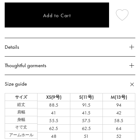
Add to Cart
Details
Thoughtful garments
Size guide
XS(9号)
S(11号)
M(13号)
サイズ
総丈
88.5
91.5
94
肩幅
41
41.5
42
身幅
55.5
57.5
58.5
そで丈
62.5
62.5
64
アームホール
48
51
52