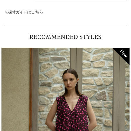
こちら
※採寸ガイドは
RECOMMENDED STYLES
w
New