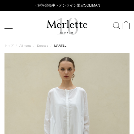
Evening
＜好評発売中＞オンライン限定SOLIMAN
Wear
Collection
トップ
/
All Items
/
Dresses
/
MARTEL