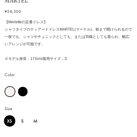
MARTEL
¥58,300
【Merletteの定番ドレス】
シャツタイプのティアードドレスMARTEL(マーテル)。裾まで開けられるので
一枚でも、シャツやチュニックとしても、または羽織としても着られ、幅広
いアレンジが可能です。
※モデル身長：173cm/着用サイズ：S
Color
Size
XS
S
M