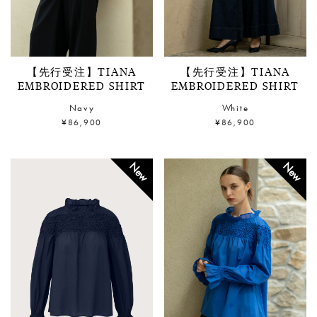
【先行受注】TIANA
【先行受注】TIANA
EMBROIDERED SHIRT
EMBROIDERED SHIRT
Navy
White
¥86,900
¥86,900
New
New