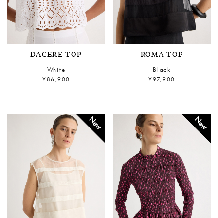
DACERE TOP
ROMA TOP
White
Black
¥86,900
¥97,900
New
New