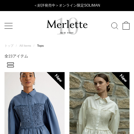
Evening
＜好評発売中＞オンライン限定SOLIMAN
Wear
Collection
トップ
/
All Items
/
Tops
23
全
アイテム
New
New