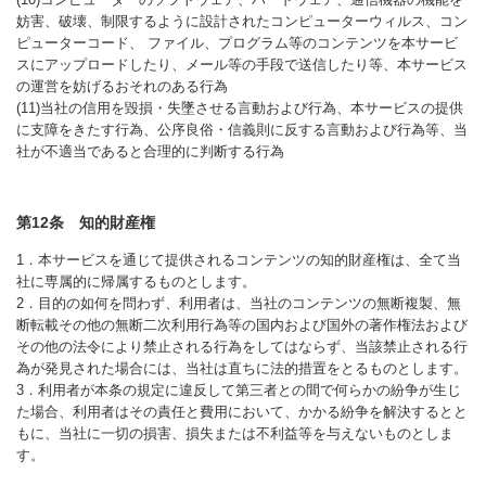
妨害、破壊、制限するように設計されたコンピューターウィルス、コン
ピューターコード、 ファイル、プログラム等のコンテンツを本サービ
スにアップロードしたり、メール等の手段で送信したり等、本サービス
の運営を妨げるおそれのある行為
(11)当社の信用を毀損・失墜させる言動および行為、本サービスの提供
に支障をきたす行為、公序良俗・信義則に反する言動および行為等、当
社が不適当であると合理的に判断する行為
第12条 知的財産権
1．本サービスを通じて提供されるコンテンツの知的財産権は、全て当
社に専属的に帰属するものとします。
2．目的の如何を問わず、利用者は、当社のコンテンツの無断複製、無
断転載その他の無断二次利用行為等の国内および国外の著作権法および
その他の法令により禁止される行為をしてはならず、当該禁止される行
為が発見された場合には、当社は直ちに法的措置をとるものとします。
3．利用者が本条の規定に違反して第三者との間で何らかの紛争が生じ
た場合、利用者はその責任と費用において、かかる紛争を解決するとと
もに、当社に一切の損害、損失または不利益等を与えないものとしま
す。