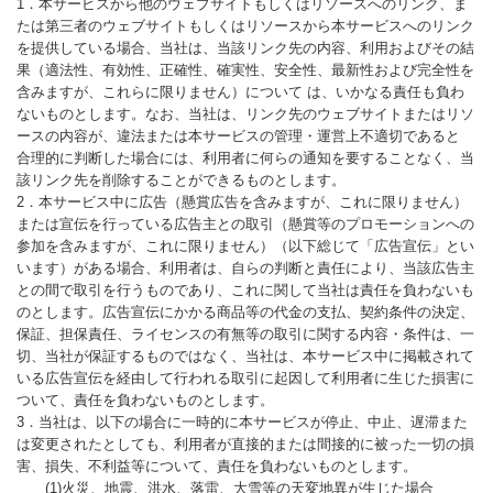
1．本サービスから他のウェブサイトもしくはリソースへのリンク、ま
たは第三者のウェブサイトもしくはリソースから本サービスへのリンク
を提供している場合、当社は、当該リンク先の内容、利用およびその結
果（適法性、有効性、正確性、確実性、安全性、最新性および完全性を
含みますが、これらに限りません）について は、いかなる責任も負わ
ないものとします。なお、当社は、リンク先のウェブサイトまたはリソ
ースの内容が、違法または本サービスの管理・運営上不適切であると
合理的に判断した場合には、利用者に何らの通知を要することなく、当
該リンク先を削除することができるものとします。
2．本サービス中に広告（懸賞広告を含みますが、これに限りません）
または宣伝を行っている広告主との取引（懸賞等のプロモーションへの
参加を含みますが、これに限りません）（以下総じて「広告宣伝」とい
います）がある場合、利用者は、自らの判断と責任により、当該広告主
との間で取引を行うものであり、これに関して当社は責任を負わないも
のとします。広告宣伝にかかる商品等の代金の支払、契約条件の決定、
保証、担保責任、ライセンスの有無等の取引に関する内容・条件は、一
切、当社が保証するものではなく、当社は、本サービス中に掲載されて
いる広告宣伝を経由して行われる取引に起因して利用者に生じた損害に
ついて、責任を負わないものとします。
3．当社は、以下の場合に一時的に本サービスが停止、中止、遅滞また
は変更されたとしても、利用者が直接的または間接的に被った一切の損
害、損失、不利益等について、責任を負わないものとします。
(1)火災、地震、洪水、落雷、大雪等の天変地異が生じた場合