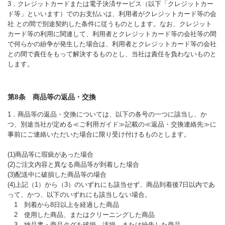
3．クレジットカードまたは電子決済サービス（以下「クレジットカー
ド等」といいます）でのお支払いは、利用者がクレジットカード等の会
社 との間で別途契約した条件に従うものとします。なお、クレジット
カード等の利用に関連して、利用者とクレジットカード等の会社等の間
で何らかの紛争が発生した場合は、利用者とクレジットカード等の会社
との間で責任をもって解決するものとし、当社は責任を負わないものと
します。
第8条 商品等の返品・交換
1．商品等の返品・交換については、以下の各号の一つに該当し、か
つ、別途当社が定める≪ご利用ガイド≫記載の≪返品・交換連絡先≫に
事前にご連絡いただいた場合に限り受け付けるものとします。
(1)商品等に瑕疵があった場合
(2)ご注文内容と異なる商品等が到着した場合
(3)配送中に破損した商品等の場合
(4)上記（1）から（3）のいずれにも該当せず、商品到着後7日以内であ
って、かつ、以下のいずれにも該当しない場合。
1 到着から8日以上を経過した商品
2 使用した商品、またはクリーニングした商品
3 納品書・商品タグを破損、汚損、または紛失した商品