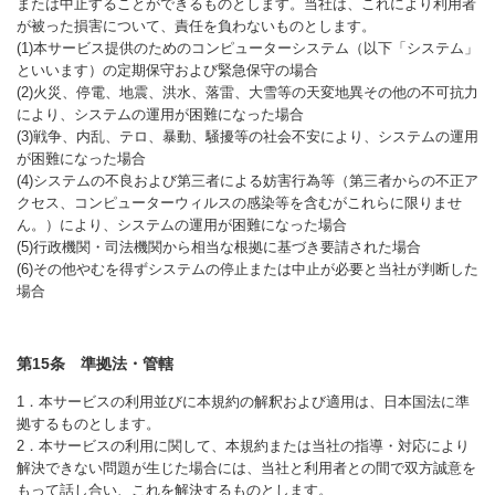
または中止することができるものとします。当社は、これにより利用者
が被った損害について、責任を負わないものとします。
(1)本サービス提供のためのコンピューターシステム（以下「システム」
といいます）の定期保守および緊急保守の場合
(2)火災、停電、地震、洪水、落雷、大雪等の天変地異その他の不可抗力
により、システムの運用が困難になった場合
(3)戦争、内乱、テロ、暴動、騒擾等の社会不安により、システムの運用
が困難になった場合
(4)システムの不良および第三者による妨害行為等（第三者からの不正ア
クセス、コンピューターウィルスの感染等を含むがこれらに限りませ
ん。）により、システムの運用が困難になった場合
(5)行政機関・司法機関から相当な根拠に基づき要請された場合
(6)その他やむを得ずシステムの停止または中止が必要と当社が判断した
場合
第15条 準拠法・管轄
1．本サービスの利用並びに本規約の解釈および適用は、日本国法に準
拠するものとします。
2．本サービスの利用に関して、本規約または当社の指導・対応により
解決できない問題が生じた場合には、当社と利用者との間で双方誠意を
もって話し合い、これを解決するものとします。