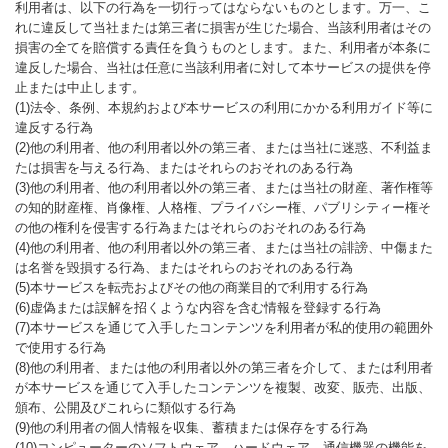
利用者は、以下の行為を一切行ってはならないものとします。万一、こ
れに違反して当社または第三者に損害が生じた場合、当該利用者はその
損害の全てを賠償する責任を負うものとします。また、利用者が本条に
違反した場合、当社は任意に当該利用者に対して本サービスの提供を停
止または中止します。
(1)法令、条例、本規約および本サービスの利用にかかる利用ガイド等に
違反する行為
(2)他の利用者、他の利用者以外の第三者、または当社に迷惑、不利益ま
たは損害を与える行為、またはそれらのおそれのある行為
(3)他の利用者、他の利用者以外の第三者、または当社の財産、著作権等
の知的財産権、肖像権、人格権、プライバシー権、パブリシティー権そ
の他の権利を侵害する行為またはそれらのおそれのある行為
(4)他の利用者、他の利用者以外の第三者、または当社の誹謗、中傷また
は名誉を毀損する行為、またはそれらのおそれのある行為
(5)本サービスを転売およびその他の商業目的で利用する行為
(6)虚偽または誤解を招くような内容を含む情報を登録する行為
(7)本サービスを通じて入手したコンテンツを利用者が私的使用の範囲外
で使用する行為
(8)他の利用者、または他の利用者以外の第三者を介して、または利用者
が本サービスを通じて入手したコンテンツを複製、改変、販売、出版、
頒布、公開及びこれらに類似する行為
(9)他の利用者の個人情報を収集、蓄積または保存をする行為
(10)コンピューターのソフトウェア、ハードウェア、通信機器の機能を