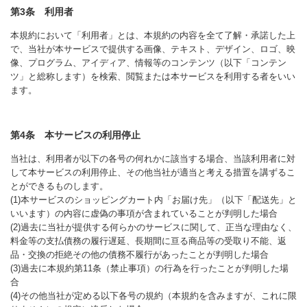
第3条 利用者
本規約において「利用者」とは、本規約の内容を全て了解・承諾した上
で、当社が本サービスで提供する画像、テキスト、デザイン、ロゴ、映
像、プログラム、アイディア、情報等のコンテンツ（以下「コンテン
ツ」と総称します）を検索、閲覧または本サービスを利用する者をいい
ます。
第4条 本サービスの利用停止
当社は、利用者が以下の各号の何れかに該当する場合、当該利用者に対
して本サービスの利用停止、その他当社が適当と考える措置を講ずるこ
とができるものします。
(1)本サービスのショッピングカート内「お届け先」（以下「配送先」と
いいます）の内容に虚偽の事項が含まれていることが判明した場合
(2)過去に当社が提供する何らかのサービスに関して、正当な理由なく、
料金等の支払債務の履行遅延、長期間に亘る商品等の受取り不能、返
品・交換の拒絶その他の債務不履行があったことが判明した場合
(3)過去に本規約第11条（禁止事項）の行為を行ったことが判明した場
合
(4)その他当社が定める以下各号の規約（本規約を含みますが、これに限