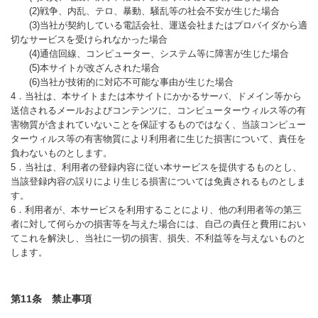
(2)戦争、内乱、テロ、暴動、騒乱等の社会不安が生じた場合
(3)当社が契約している電話会社、運送会社またはプロバイダから適
切なサービスを受けられなかった場合
(4)通信回線、コンピューター、システム等に障害が生じた場合
(5)本サイトが改ざんされた場合
(6)当社が技術的に対応不可能な事由が生じた場合
4．当社は、本サイトまたは本サイトにかかるサーバ、ドメイン等から
送信されるメールおよびコンテンツに、コンピューターウィルス等の有
害物質が含まれていないことを保証するものではなく、当該コンピュー
ターウィルス等の有害物質により利用者に生じた損害について、責任を
負わないものとします。
5．当社は、利用者の登録内容に従い本サービスを提供するものとし、
当該登録内容の誤りにより生じる損害については免責されるものとしま
す。
6．利用者が、本サービスを利用することにより、他の利用者等の第三
者に対して何らかの損害等を与えた場合には、自己の責任と費用におい
てこれを解決し、当社に一切の損害、損失、不利益等を与えないものと
します。
第11条 禁止事項