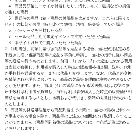
4 商品受領後にニオイが付着したり、汚れ、キズ、破損などの損傷
が生じた商品
5 返送時の商品（箱・商品の付属品を含みますが、これらに限りま
せん）の状態がお届け時と比べて毀損、汚損、紛失等していた場合
6 パッケージを開封した商品
7 セール商品、期間限定イベントで注文いただいた商品
8 本サイト以外でご購入いただいた商品
2．利用者は、前項に基づき商品等を返品する場合、当社が別途定める
手続きに従い当該商品等の返品を事前に申請し、当社の指示に従い商品
等の返送を行うものとします。前項（1）から（3）の返送にかかる費用
は当社が負担し、利用者が購入した時点の販売価格相当額、送料、代引
き手数料を返還するか、または代品と交換します。なお、代品との交換
を希望された場合においても、商品の欠品等を理由に交換ができないこ
とがあります。また、前項（4）の返品にかかる返送費用および返金振
込手数料は利用者が負担し、当社は利用者が購入した時点の販売価格相
当額を返還するものとし、送料および代引き手数料の返還は行わないも
のとします。
3．商品等の発送処理後から商品到着までの間は、当社の責めに帰すべ
き事由がある場合を除き、商品等のご注文の撤回および取消しをするこ
とができません（商品等到着後の返品については、本条第1項に定める
とおりとします）。