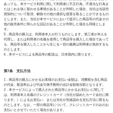
あっても、本サービス利用に関して利用者に不正行為、不適当な行為ま
たはこれを強く疑わせる事情があることが判明した場合、当社は当該売
買契約について取消、解除その他の適切な措置を取ることができるもの
とします。また、当社が本サービスにおいて提示した商品等の代金その
他の販売条件に明らかな誤記があることが判明した場合も同様としま
す。
5．商品等の購入は、利用者本人が行うものとします。第三者が本人を
代理し、または利用者の名義を使用して商品等を購入した場合であって
も、商品等を購入したことから生じる一切の義務は利用者が負担するも
のとします。
6．本サービスによる商品等の配送は、日本国内に限ります。
第7条 支払方法
1．商品等の購入にかかるお客様のお支払い金額は、消費税を含む商品
の代金、配送料および代金引換手数料の合計金額相当額となります。
2．本サービスによって購入された商品等にかかるお支払いに関して
は、利用者本人名義のクレジットカード（当社が認めたカード会社に限
ります。）によるお支払い、または当社が別途認める支払方法に限るも
のとします。なお、一部の商品等について、クレジットカードのみのお
支払いとさせていただく場合があります。