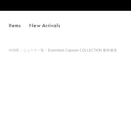
Evening Wear Collection
Pants
Accessories
Items
New Arrivals
HOME
/
ニュース一覧
/
Essentials Capsule COLLECTION 新作発売