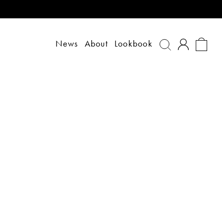
News
About
Lookbook